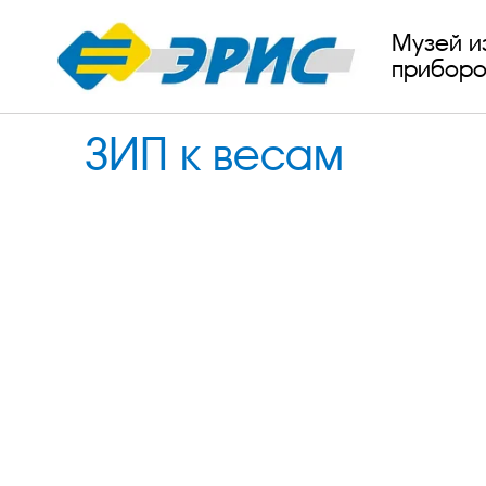
Музей и
приборо
ЗИП к весам