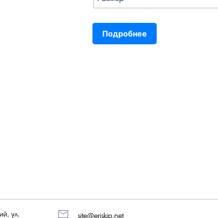
Подробнее
й, ул.
site@eriskip.net