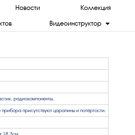
Новости
Коллекция
ктов
Видеоинструктор
астик, радиокомпоненты.
 прибора присутствуют царапины и потёртости.
м;18,3см