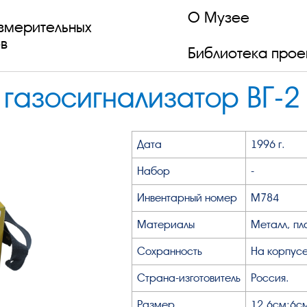
О Музее
змерительных
в
Библиотека прое
газосигнализатор ВГ-2
Дата
1996 г.
Набор
-
Инвентарный номер
М784
Материалы
Металл, пл
Сохранность
На корпусе
Страна-изготовитель
Россия.
Размер
12,6см;6с