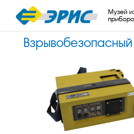
Музей и
приборо
Взрывобезопасный 