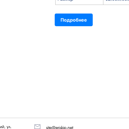
Подробнее
й, ул.
site@eriskip.net