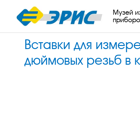
Музей и
приборо
Вставки для измер
дюймовых резьб в к