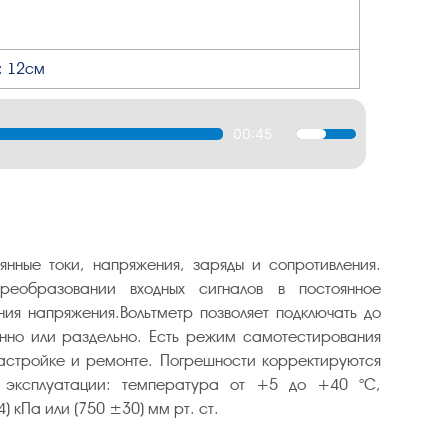
; 12см
00:45
Используйте
клавиши
вверх/
вниз,
чтобы
увеличить
янные токи, напряжения, заряды и сопротивления.
или
еобразовании входных сигналов в постоянное
уменьшить
ия напряжения.Вольтметр позволяет подключать до
громкость.
нно или раздельно. Есть режим самотестирования
астройке и ремонте. Погрешности корректируются
я эксплуатации: температура от +5 до +40 °С,
 кПа или (750 ±30) мм рт. ст.