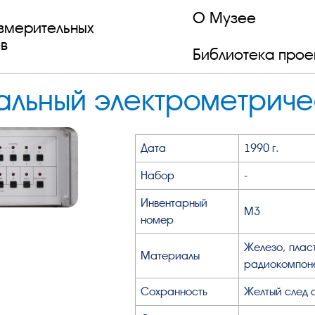
О Музее
змерительных
в
Библиотека прое
альный электрометриче
Дата
1990 г.
Набор
-
Инвентарный
М3
номер
Железо, пласт
Материалы
радиокомпон
Сохранность
Желтый след 