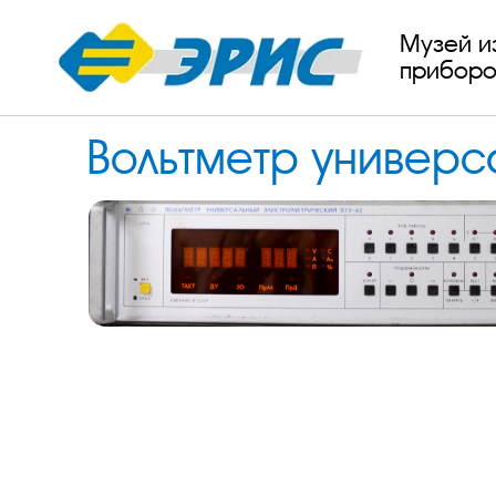
Музей и
приборо
Вольтметр универс