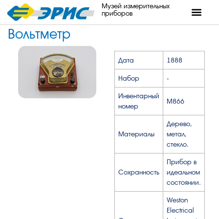
Музей измерительных
приборов
Вольтметр
Дата
1888
Набор
-
Инвентарный
М866
номер
Дерево,
Материалы
метал,
стекло.
Прибор в
Сохранность
идеальном
состоянии.
Weston
Electrical