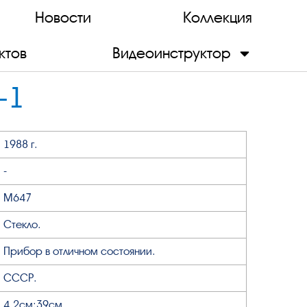
Новости
Коллекция
ктов
Видеоинструктор
-1
1988 г.
-
М647
Стекло.
Прибор в отличном состоянии.
СССР.
4,2см;39см