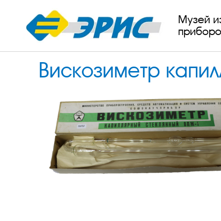
Музей и
приборо
Вискозиметр капил