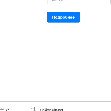
Подробнее
й, ул.
site@eriskip.net