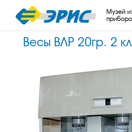
Музей и
приборо
Весы ВЛР 20гр. 2 к