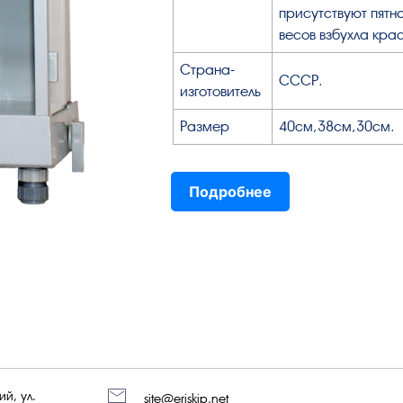
присутствуют пятн
весов взбухла крас
Страна-
СССР.
изготовитель
Размер
40см,38см,30см.
Подробнее
й, ул.
site@eriskip.net