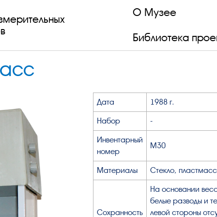
О Музее
змерительных
в
Библиотека прое
ласс
Дата
1988 г.
Набор
-
Инвентарный
М30
номер
Материалы
Стекло, пластмасс
На основании весо
белые разводы и те
Сохранность
левой стороны отс