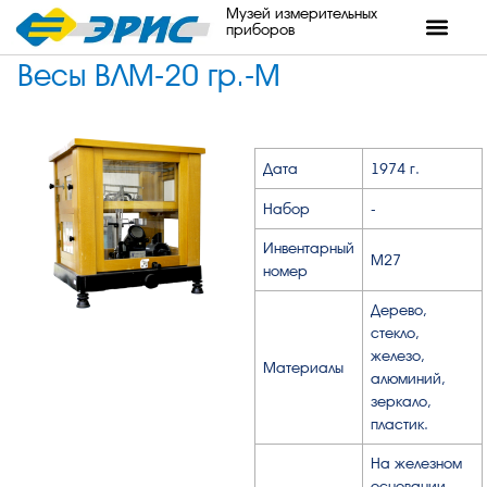
Музей измерительных
приборов
Весы ВЛМ-20 гр.-М
Дата
1974 г.
Набор
-
Инвентарный
М27
номер
Дерево,
стекло,
железо,
Материалы
алюминий,
зеркало,
пластик.
На железном
основании