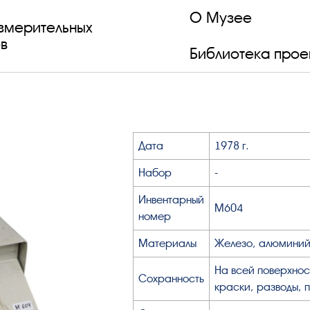
О Музее
змерительных
в
Библиотека прое
Дата
1978 г.
Набор
-
Инвентарный
М604
номер
Материалы
Железо, алюминий
На всей поверхнос
Сохранность
краски, разводы, 