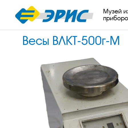
Музей и
приборо
Весы ВЛКТ-500г-М