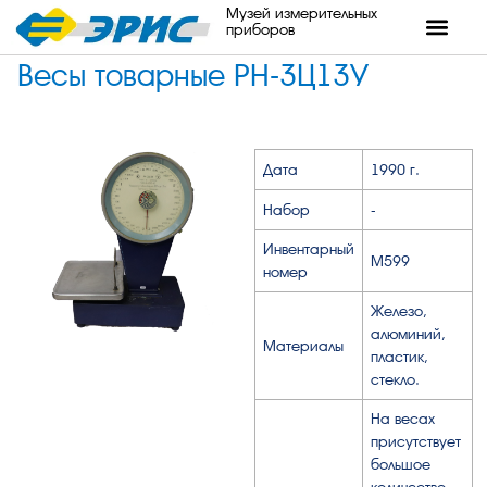
Музей измерительных
приборов
Весы товарные РН-3Ц13У
Дата
1990 г.
Набор
-
Инвентарный
М599
номер
Железо,
алюминий,
Материалы
пластик,
стекло.
На весах
присутствует
большое