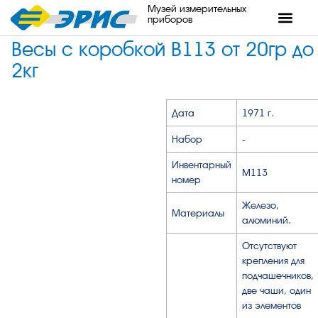
Музей измерительных
приборов
Весы с коробкой В113 от 20гр до
2кг
Дата
1971 г.
Набор
-
Инвентарный
М113
номер
Железо,
Материалы
алюминий.
Отсутствуют
крепления для
подчашечников,
две чаши, один
из элементов