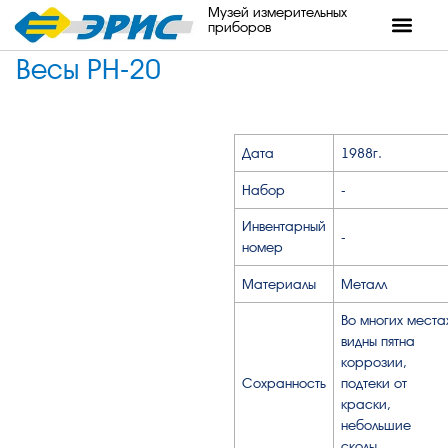
Музей измерительных
приборов
Весы РН-20
Дата
1988г.
Набор
-
Инвентарный
-
номер
Материалы
Металл
Во многих места
видны пятна
коррозии,
Сохранность
подтеки от
краски,
небольшие
сколы.