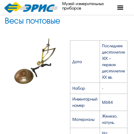
Музей измерительных
приборов
Весы почтовые
Последнее
десятилетие
XIX –
Дата
первое
десятилетие
XX вв.
Набор
-
Инвентарный
М684
номер
Железо,
Материалы
латунь.
На