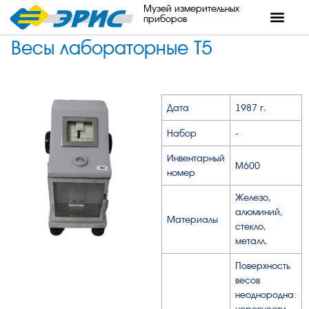
Музей измерительных
приборов
Весы лабораторные Т5
Дата
1987 г.
Набор
-
Инвентарный
М600
номер
Железо,
алюминий,
Материалы
стекло,
металл.
Поверхность
весов
неоднородна:
неровности,