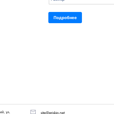
Подробнее
й, ул.
site@eriskip.net