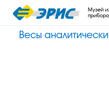
Музей и
приборо
Весы аналитически