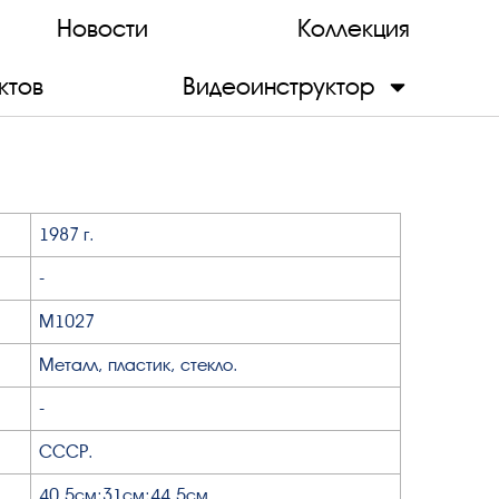
Новости
Коллекция
ктов
Видеоинструктор
1987 г.
-
М1027
Металл, пластик, стекло.
-
СССР.
40,5см;31см;44,5см