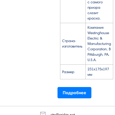
с самого
приора
слазит
краска.
Компания
Westinghouse
Electric &
Страна-
Manufacturing
изготовитель
Corporation, В
Pittsburgh, PA,
U.S.A.
231х175х197
Размер
мм
Подробнее
site@eriskip.net