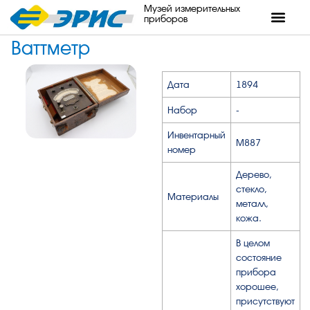
Музей измерительных
приборов
Ваттметр
Дата
1894
Набор
-
Инвентарный
М887
номер
Дерево,
стекло,
Материалы
металл,
кожа.
В целом
состояние
прибора
хорошее,
присутствуют