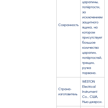
царапины,
потёртости,
за
исключением
защитного
Сохранность
ящика, на
котором
присутствует
большое
количество
царапин,
потёртостей,
трещин,
ручка
порвана.
WESTON
Electrical
Страна-
Instrument
изготовитель
Co., США,
Нью-джерси.