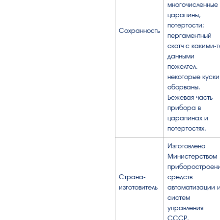
многочисленные
царапины,
потертости;
Сохранность
пергаментный
скотч с какими-т
данными
пожелтел,
некоторые куски
оборваны.
Бежевая часть
прибора в
царапинах и
потертостях.
Изготовлено
Министерством
приборостроени
Страна-
средств
изготовитель
автоматизации 
систем
управления
СССР.