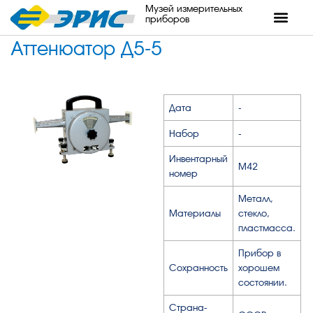
Музей измерительных
приборов
Аттенюатор Д5-5
Дата
-
Набор
-
Инвентарный
М42
номер
Металл,
Материалы
стекло,
пластмасса.
Прибор в
Сохранность
хорошем
состоянии.
Страна-