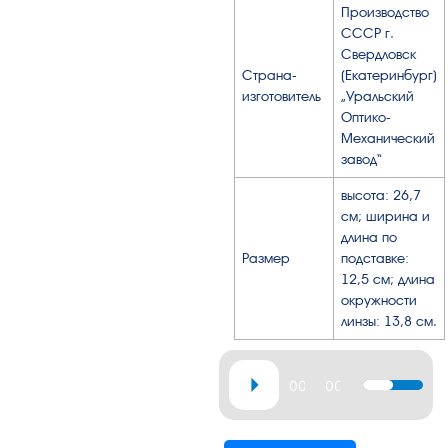
Производство
СССР г.
Свердловск
Страна-
(Екатеринбург)
изготовитель
„Уральский
Оптико-
Механический
завод“
высота: 26,7
см; ширина и
длина по
Размер
подставке:
12,5 см; длина
окружности
линзы: 13,8 см.
Аудиоплеер
00:00
00:18
Используй
клавиши
вверх/