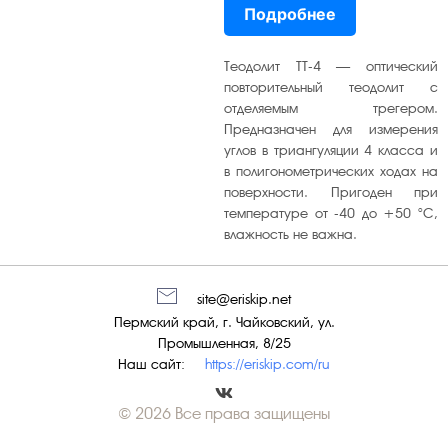
Подробнее
вниз,
чтобы
увеличить
Теодолит ТТ-4 — оптический
или
повторительный теодолит с
отделяемым трегером.
уменьшит
Предназначен для измерения
громкость
углов в триангуляции 4 класса и
в полигонометрических ходах на
поверхности. Пригоден при
температуре от -40 до +50 °С,
влажность не важна.
site@eriskip.net
Пермский край, г. Чайковский, ул.
Промышленная, 8/25
Наш сайт:
https://eriskip.com/ru
© 2026 Все права защищены