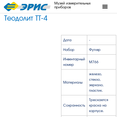
Музей измерительных
приборов
Теодолит ТТ-4
Дата
-
Набор
Футляр
Инвентарный
М766
номер
железо,
стекло,
Материалы
зеркало,
пластик.
Трескается
Сохранность
краска на
корпусе.