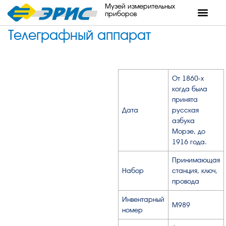
Музей измерительных
приборов
Телеграфный аппарат
От 1860-х
когда была
принята
Дата
русская
азбука
Морзе, до
1916 года.
Принимающая
Набор
станция, ключ,
провода
Инвентарный
М989
номер