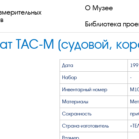
О Музее
змерительных
в
Библиотека прое
т ТАС-М (судовой, кор
Дата
199
Набор
-
Инвентарный номер
М1
Материалы
Мет
Сохранность
при
Страна-изготовитель
«ТЕ
Размер