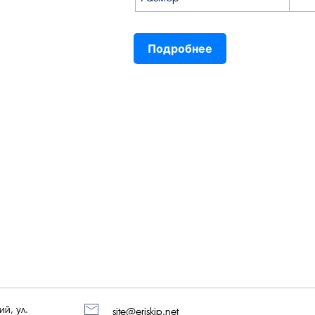
Подробнее
й, ул.
site@eriskip.net