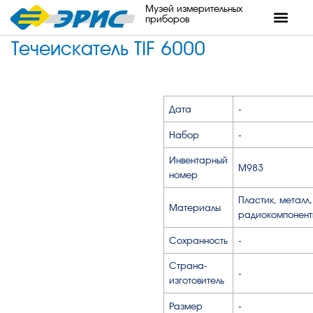
Музей измерительных
приборов
Течеискатель TIF 6000
Дата
-
Набор
-
Инвентарный
М983
номер
Пластик, металл,
Материалы
радиокомпонент
Сохранность
-
Страна-
-
изготовитель
Размер
-