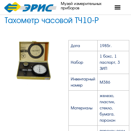
Музей измерительных
приборов
Тахометр часовой ТЧ10-Р
Дата
1985г.
1 бокс, 1
Набор
паспорт, 3
ЗИП
Инвентарный
М386
номер
железо,
пластик,
Материалы
стекло,
бумага,
поролон
поролон осел,