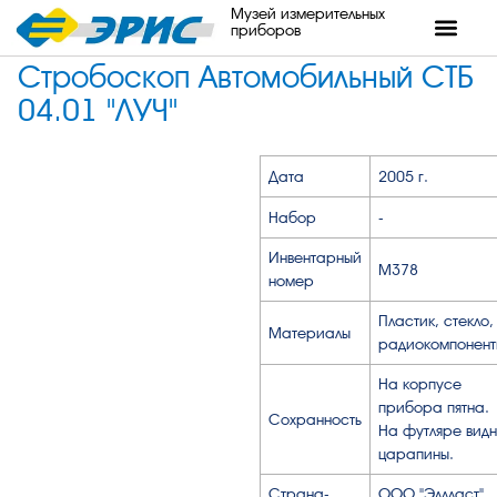
Музей измерительных
приборов
Стробоскоп Автомобильный СТБ
04.01 "ЛУЧ"
Дата
2005 г.
Набор
-
Инвентарный
М378
номер
Пластик, стекло,
Материалы
радиокомпонент
На корпусе
прибора пятна.
Сохранность
На футляре вид
царапины.
Страна-
ООО "Эллласт",