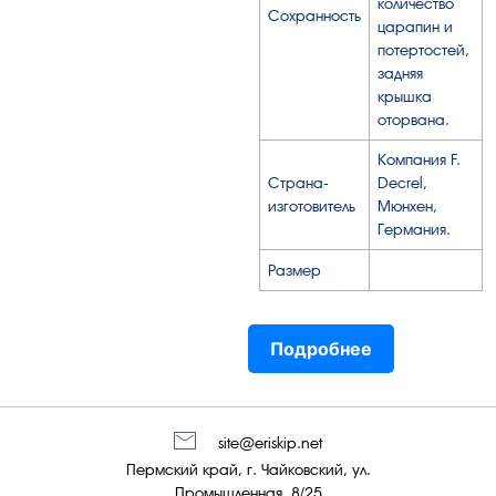
количество
Сохранность
царапин и
потертостей,
задняя
крышка
оторвана.
Компания F.
Страна-
Decrel,
изготовитель
Мюнхен,
Германия.
Размер
Подробнее
site@eriskip.net
Пермский край, г. Чайковский, ул.
Промышленная, 8/25