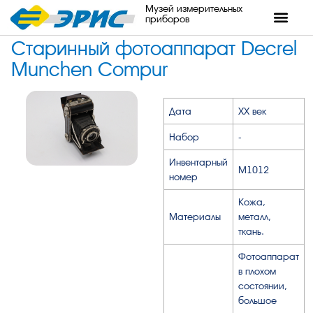
Музей измерительных
приборов
Старинный фотоаппарат Decrel
Munchen Compur
Дата
XX век
Набор
-
Инвентарный
М1012
номер
Кожа,
Материалы
металл,
ткань.
Фотоаппарат
в плохом
состоянии,
большое