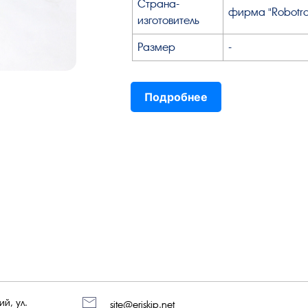
Страна-
фирма "Robotro
изготовитель
Размер
-
Подробнее
й, ул.
site@eriskip.net