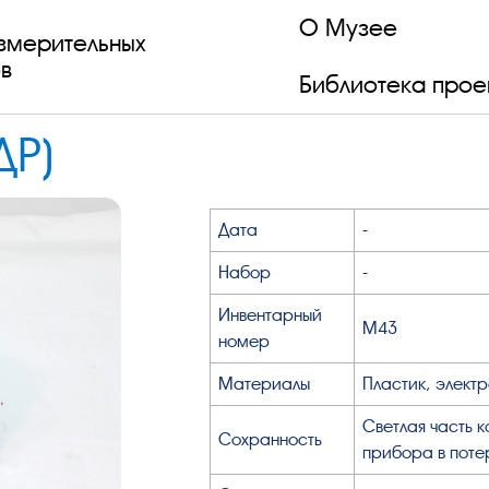
О Музее
змерительных
в
Библиотека прое
ДР)
Дата
-
Набор
-
Инвентарный
М43
номер
Материалы
Пластик, электр
Светлая часть 
Сохранность
прибора в поте