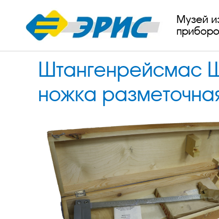
Музей и
приборо
Штангенрейсмас ШР
ножка разметочная