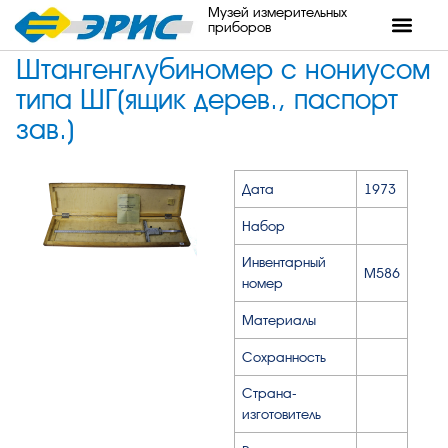
Музей измерительных
приборов
Штангенглубиномер с нониусом
типа ШГ(ящик дерев., паспорт
зав.)
Дата
1973
Набор
Инвентарный
М586
номер
Материалы
Сохранность
Страна-
изготовитель