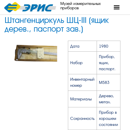
Музей измерительных
приборов
Штангенциркуль ШЦ-III (ящик
дерев., паспорт зав.)
Дата
1980
Прибор,
Набор
ящик,
паспорт.
Инвентарный
М583
номер
Дерево,
Материалы
метал.
Прибор в
Сохранность
хорошем
состоянии