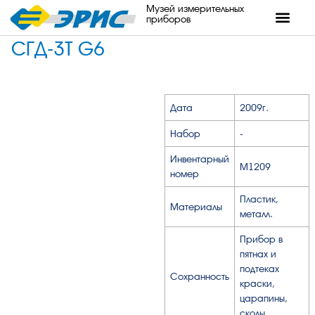
Музей измерительных
приборов
СГД-3Т G6
Дата
2009г.
Набор
-
Инвентарный
М1209
номер
Пластик,
Материалы
металл.
Прибор в
пятнах и
подтеках
Сохранность
краски,
царапины,
сколы.