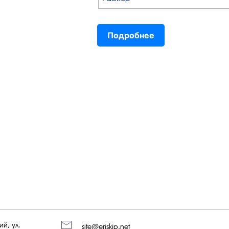
Подробнее
й, ул.
site@eriskip.net