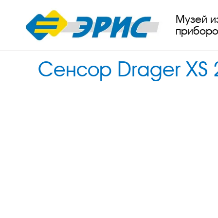
Музей и
приборо
Сенсор Drager XS