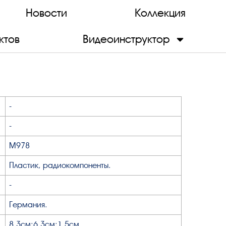
Новости
Коллекция
ктов
Видеоинструктор
-
-
М978
Пластик, радиокомпоненты.
-
Германия.
8,3см;6,3см;1,5см