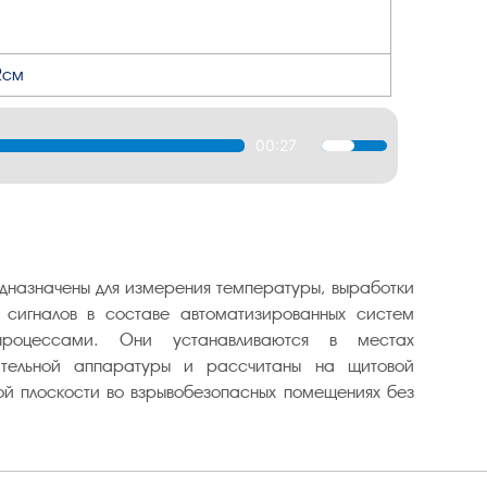
2см
00:27
Используйте
клавиши
вверх/
вниз,
чтобы
увеличить
назначены для измерения температуры, выработки
или
сигналов в составе автоматизированных систем
уменьшить
 процессами. Они устанавливаются в местах
громкость.
ительной аппаратуры и рассчитаны на щитовой
ой плоскости во взрывобезопасных помещениях без