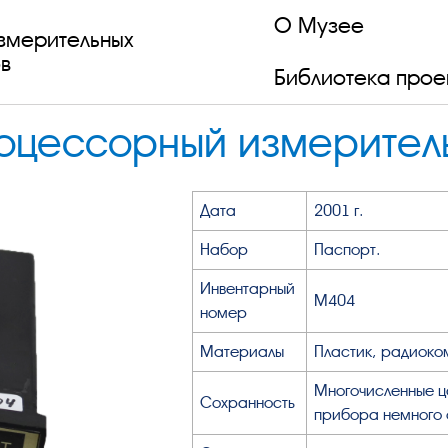
О Музее
змерительных
в
Библиотека прое
роцессорный измерите
Дата
2001 г.
Набор
Паспорт.
Инвентарный
М404
номер
Материалы
Пластик, радиоко
Многочисленные ц
Сохранность
прибора немного 