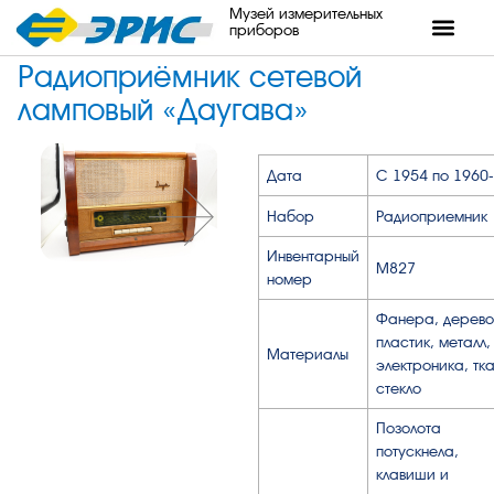
Музей измерительных
приборов
Радиоприёмник сетевой
ламповый «Даугава»
Дата
С 1954 по 1960
Набор
Радиоприемник
Инвентарный
М827
номер
Фанера, дерево
пластик, металл,
Материалы
электроника, тка
стекло
Позолота
потускнела,
клавиши и