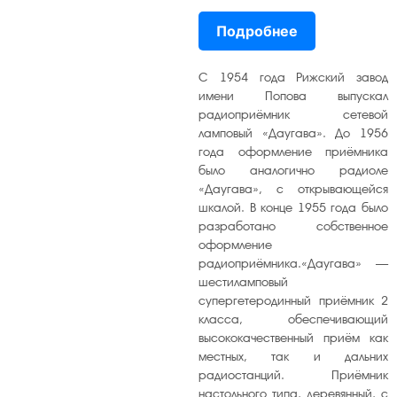
Подробнее
С 1954 года Рижский завод
имени Попова выпускал
радиоприёмник сетевой
ламповый «Даугава». До 1956
года оформление приёмника
было аналогично радиоле
«Даугава», с открывающейся
шкалой. В конце 1955 года было
разработано собственное
оформление
радиоприёмника.«Даугава» —
шестиламповый
супергетеродинный приёмник 2
класса, обеспечивающий
высококачественный приём как
местных, так и дальних
радиостанций. Приёмник
настольного типа, деревянный, с