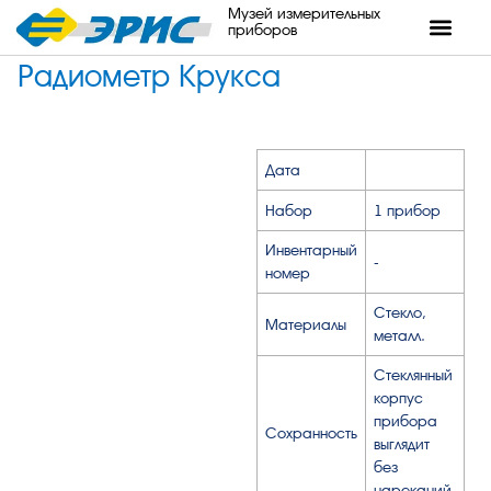
Музей измерительных
приборов
Радиометр Крукса
Дата
Набор
1 прибор
Инвентарный
-
номер
Стекло,
Материалы
металл.
Стеклянный
корпус
прибора
Сохранность
выглядит
без
нареканий.