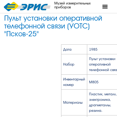
Музей измерительных
приборов
Пульт установки оперативной
телефонной связи (УОТС)
"Псков-25"
Дата
1985
Пульт установки
Набор
оперативной
телефонной свя
Инвентарный
М805
номер
Пластик, металл,
электроника,
Материалы
драгметаллы,
резина.