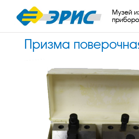
Музей и
приборо
Призма поверочная