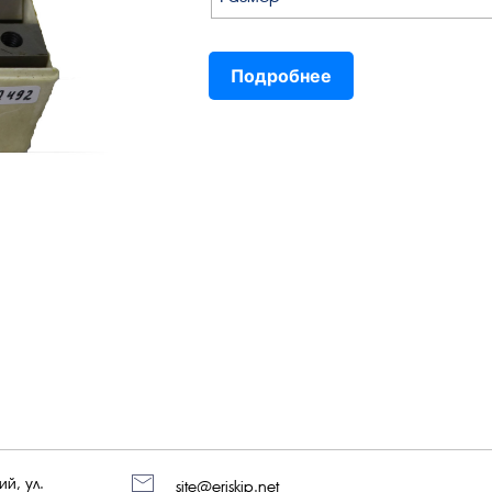
Подробнее
й, ул.
site@eriskip.net