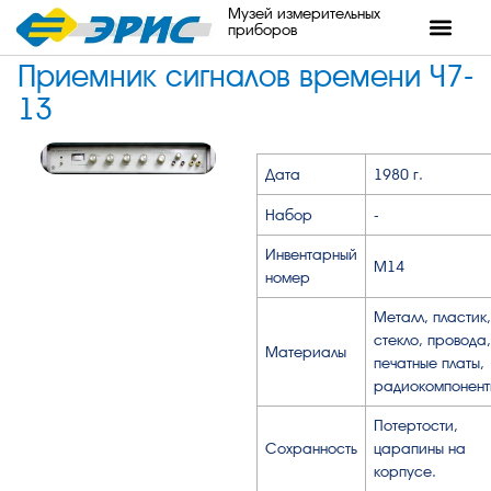
Музей измерительных
приборов
Приемник сигналов времени Ч7-
13
Дата
1980 г.
Набор
-
Инвентарный
М14
номер
Металл, пластик,
стекло, провода,
Материалы
печатные платы,
радиокомпонент
Потертости,
Сохранность
царапины на
корпусе.