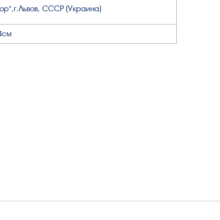
ор",г.Львов, СССР (Украина)
4см