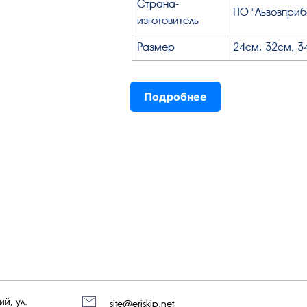
Страна-
ПО "Львовприб
изготовитель
Размер
24см, 32см, 3
Подробнее
й, ул.
site@eriskip.net