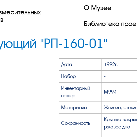
О Музее
змерительных
в
Библиотека прое
ующий "РП-160-01"
Дата
1992г.
Набор
-
Инвентарный
М994
номер
Материалы
Железо, стекло
Крышка закрыта
Сохранность
ржавое дно