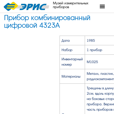
Музей измерительных
приборов
Прибор комбинированный
цифровой 4323А
Дата
1985
Набор
1 прибор
Инвентарный
М1025
номер
Металл, пластик,
Материалы
радиокомпонент
Трещины в длину
2см, вдоль корп
на боковых стор
прибора. Верхн
часть приборов 