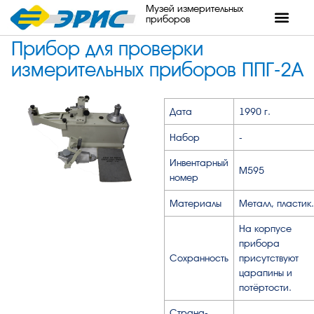
Музей измерительных
приборов
Прибор для проверки
измерительных приборов ППГ-2А
Дата
1990 г.
Набор
-
Инвентарный
М595
номер
Материалы
Металл, пластик.
На корпусе
прибора
Сохранность
присутствуют
царапины и
потёртости.
Страна-