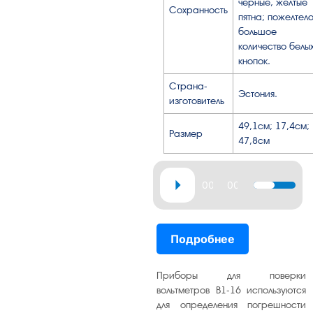
черные, желтые
Сохранность
пятна; пожелтел
большое
количество белы
кнопок.
Страна-
Эстония.
изготовитель
49,1см; 17,4см;
Размер
47,8см
Аудиоплеер
00:00
00:41
Используй
клавиши
вверх/
Подробнее
вниз,
чтобы
увеличить
Приборы для поверки
или
вольтметров В1-16 используются
для определения погрешности
уменьшит