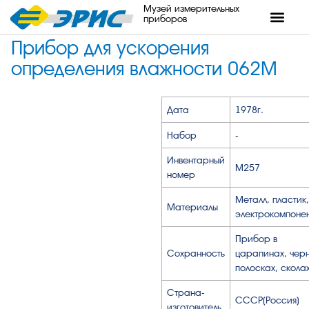
Музей измерительных
приборов
Прибор для ускорения
определения влажности 062М
Дата
1978г.
Набор
-
Инвентарный
М257
номер
Металл, пластик,
Материалы
электрокомпонен
Прибор в
Сохранность
царапинах, чер
полосках, сколах
Страна-
СССР(Россия)
изготовитель