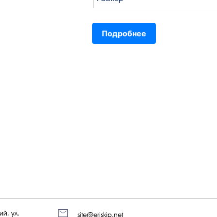
Подробнее
й, ул.
site@eriskip.net