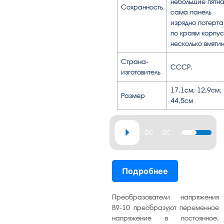
небольшие пятна
Сохранность
сама панель
изрядно потерта
по краям корпу
несколько вмятин
Страна-
СССР.
изготовитель
17,1см; 12,9см;
Размер
44,5см
Аудиоплеер
00:00
00:33
Используй
клавиши
вверх/
Подробнее
вниз,
чтобы
увеличить
Преобразователи напряжения
или
В9-10 преобразуют переменное
напряжение в постоянное,
уменьшит