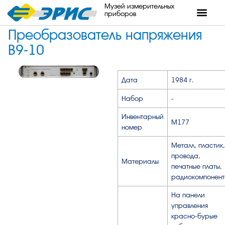
Музей измерительных
приборов
Преобразователь напряжения
В9-10
Дата
1984 г.
Набор
-
Инвентарный
М177
номер
Металл, пластик,
провода,
Материалы
печатные платы,
радиокомпонент
На панели
управления
красно-бурые