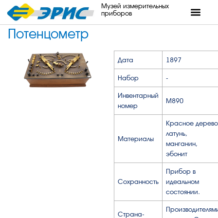
Музей измерительных
приборов
Потенцометр
Дата
1897
Набор
-
Инвентарный
М890
номер
Красное дерево
латунь,
Материалы
манганин,
эбонит
Прибор в
Сохранность
идеальном
состоянии.
Производителям
Страна-