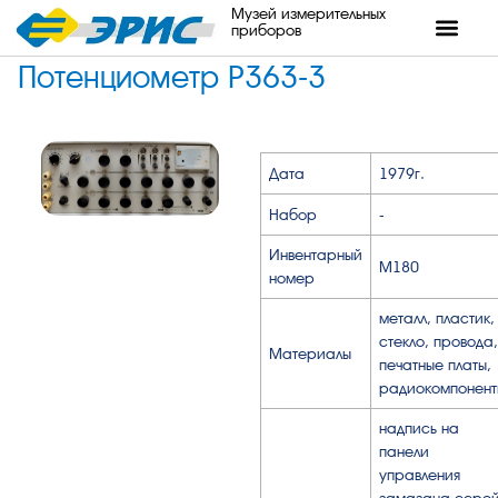
Музей измерительных
приборов
Потенциометр Р363-3
Дата
1979г.
Набор
-
Инвентарный
М180
номер
металл, пластик,
стекло, провода,
Материалы
печатные платы,
радиокомпонент
надпись на
панели
управления
замазана серо