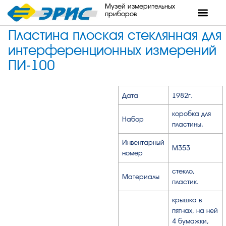
Музей измерительных
приборов
Пластина плоская стеклянная для
интерференционных измерений
ПИ-100
Дата
1982г.
коробка для
Набор
пластины.
Инвентарный
М353
номер
стекло,
Материалы
пластик.
крышка в
пятнах, на ней
4 бумажки,