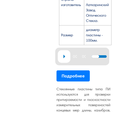
изготовитель
Латкаринский
Завод
Оптического
Стекла.
диаметр
Размер
пластины -
100мм.
Аудиоплеер
00:00
00:00
Используй
клавиши
вверх/
Подробнее
вниз,
чтобы
увеличить
Стеклянные пластины типа ПИ
или
используются для проверки
притираемости и плоскостности
уменьшит
измерительных поверхностей
громкость
концевых мер длины, калибров,