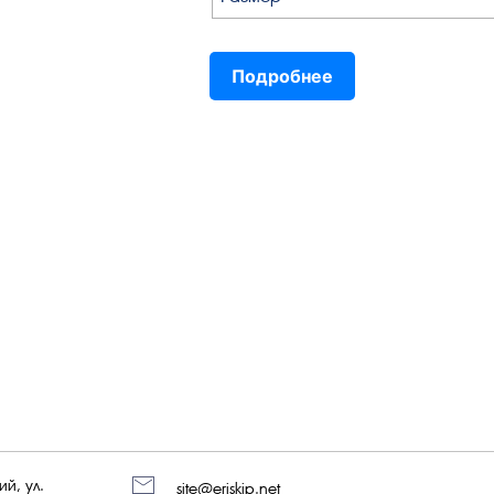
Подробнее
й, ул.
site@eriskip.net