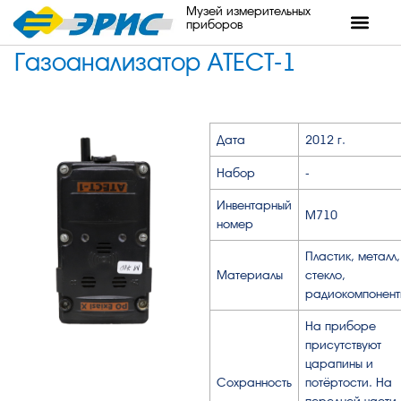
Музей измерительных
приборов
Газоанализатор АТЕСТ-1
Дата
2012 г.
Набор
-
Инвентарный
М710
номер
Пластик, металл,
Материалы
стекло,
радиокомпонент
На приборе
присутствуют
царапины и
Сохранность
потёртости. На